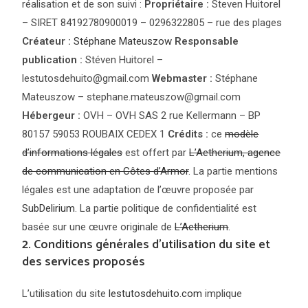
réalisation et de son suivi :
Propriétaire :
Steven Huitorel
– SIRET 84192780900019 – 0296322805 – rue des plages
Créateur :
Stéphane Mateuszow
Responsable
publication :
Stéven Huitorel –
lestutosdehuito@gmail.com
Webmaster :
Stéphane
Mateuszow – stephane.mateuszow@gmail.com
Hébergeur :
OVH – OVH SAS 2 rue Kellermann – BP
80157 59053 ROUBAIX CEDEX 1
Crédits :
ce
modèle
d’informations légales
est offert par
L’Aetherium, agence
de communication en Côtes d’Armor
. La partie mentions
légales est une adaptation de l’œuvre proposée par
SubDelirium
. La partie politique de confidentialité est
basée sur une œuvre originale de
L’Aetherium
.
2. Conditions générales d’utilisation du site et
des services proposés
L’utilisation du site
lestutosdehuito.com
implique