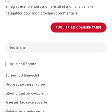
comment
URL
Enregistrer mon nom, mon e-mail et mon site dans le
(optional)
navigateur pour mon prochain commentaire.
Search
for:
Articles Récents
Bonjour tout le monde !
Neque adipiscing an cursus
Litora torqent per conubia
Praesent libro se cursus ante
Metus vitae pharetra auctor