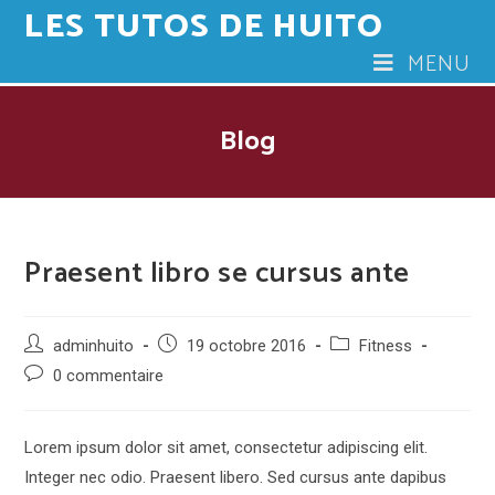
LES TUTOS DE HUITO
Skip
to
MENU
content
Blog
Praesent libro se cursus ante
Post
Post
Post
adminhuito
19 octobre 2016
Fitness
author:
published:
category:
Post
0 commentaire
comments:
Lorem ipsum dolor sit amet, consectetur adipiscing elit.
Integer nec odio. Praesent libero. Sed cursus ante dapibus